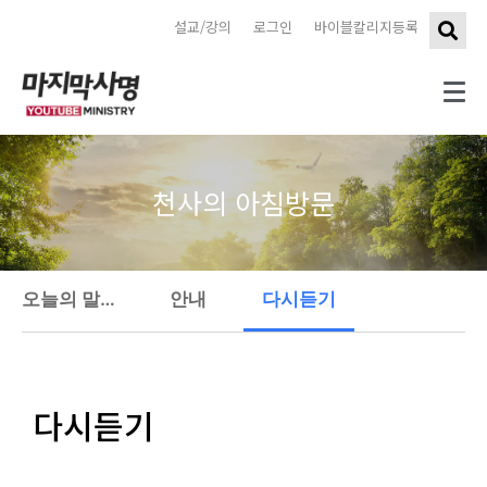
설교/강의
로그인
바이블칼리지등록
천사의 아침방문
오늘의 말씀 묵상
안내
다시듣기
다시듣기