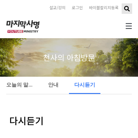
설교/강의
로그인
바이블칼리지등록
천사의 아침방문
오늘의 말씀 묵상
안내
다시듣기
다시듣기