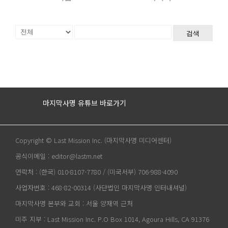
검색
마지막사명 유튜브 바로가기
Copyright © Last Mission Inc. (마지막사명 미디어센터)
공식이메일 : editor@lastm.net
연락처 : (한국) 010-8107-7780 / (미국서부) 706-988-4090
사업자번호 : 468-82-00314 (사단법인 마지막사명 인터내셔널)
마지막사명 본부와 교회 : 서울 양재역 근처
미주 지부 : Last Mission Inc. P.O Box 1014, Agoura Hills, CA 91376