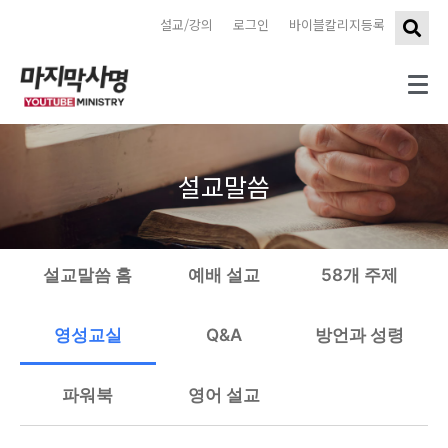
설교/강의
로그인
바이블칼리지등록
설교말씀
설교말씀 홈
예배 설교
58개 주제
영성교실
Q&A
방언과 성령
파워북
영어 설교