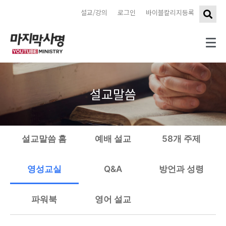
설교/강의
로그인
바이블칼리지등록
설교말씀
설교말씀 홈
예배 설교
58개 주제
영성교실
Q&A
방언과 성령
파워북
영어 설교