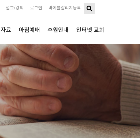
설교/강의
로그인
바이블칼리지등록
구자료
아침예배
후원안내
인터넷 교회