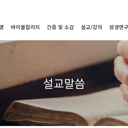
명
바이블칼리지
간증 및 소감
설교/강의
성경연
설교말씀