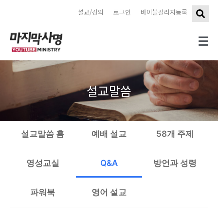
설교/강의
로그인
바이블칼리지등록
설교말씀
설교말씀 홈
예배 설교
58개 주제
영성교실
Q&A
방언과 성령
파워북
영어 설교