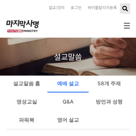
설교/강의
로그인
바이블칼리지등록
설교말씀
설교말씀 홈
예배 설교
58개 주제
영성교실
Q&A
방언과 성령
파워북
영어 설교