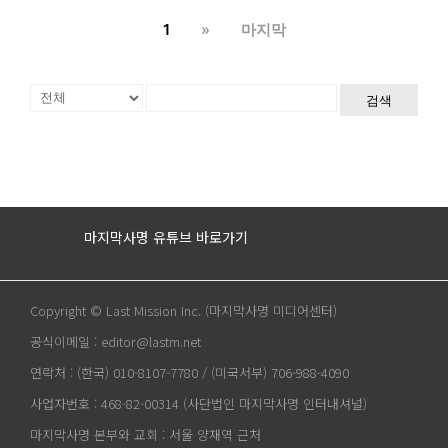
1
»
마지막
검색
마지막사명 유튜브 바로가기
Copyright © Last Mission Inc. (마지막사명 미디어센터)
공식이메일 : editor@lastm.net
연락처 : (한국) 010-8107-7780 / (미국서부) 706-988-4090
사업자번호 : 468-82-00314 (사단법인 마지막사명 인터내셔널)
마지막사명 본부와 교회 : 서울 양재역 근처