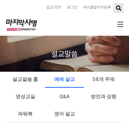
설교/강의
로그인
바이블칼리지등록
설교말씀
설교말씀 홈
예배 설교
58개 주제
영성교실
Q&A
방언과 성령
파워북
영어 설교