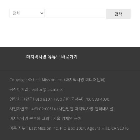
검색
마지막사명 유튜브 바로가기
Copyright © Last Mission Inc. (마지막사명 미디어센터)
공식이메일 : editor@lastm.net
연락처 : (한국) 010-8107-7780 / (미국서부) 706-988-4090
사업자번호 : 468-82-00314 (사단법인 마지막사명 인터내셔널)
마지막사명 본부와 교회 : 서울 양재역 근처
미주 지부 : Last Mission Inc. P.O Box 1014, Agoura Hills, CA 91376