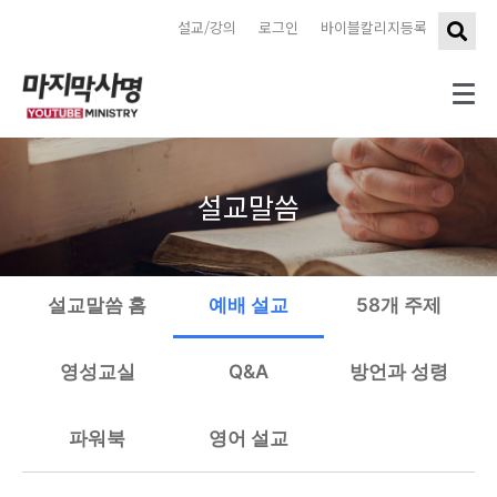
설교/강의
로그인
바이블칼리지등록
설교말씀
설교말씀 홈
예배 설교
58개 주제
영성교실
Q&A
방언과 성령
파워북
영어 설교