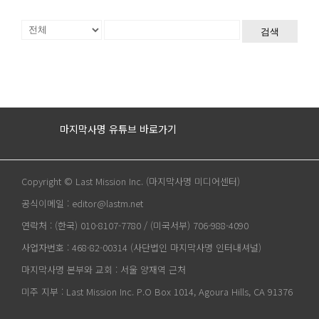
검색
마지막사명 유튜브 바로가기
Copyright © Last Mission Inc. (마지막사명 미디어센터)
공식이메일 : editor@lastm.net
연락처 : (한국) 010-8107-7780 / (미국서부) 706-988-4090
사업자번호 : 468-82-00314 (사단법인 마지막사명 인터내셔널)
마지막사명 본부와 교회 : 서울 양재역 근처
미주 지부 : Last Mission Inc. P.O Box 1014, Agoura Hills, CA 91376