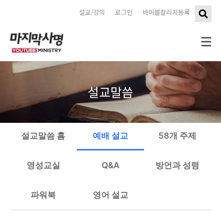
설교/강의
로그인
바이블칼리지등록
설교말씀
설교말씀 홈
예배 설교
58개 주제
영성교실
Q&A
방언과 성령
파워북
영어 설교