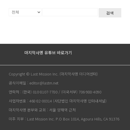
검색
마지막사명 유튜브 바로가기
Copyright © Last Mission Inc. (마지막사명 미디어센터)
공식이메일 : editor@lastm.net
연락처 : (한국) 010-8107-7780 / (미국서부) 706-988-4090
사업자번호 : 468-82-00314 (사단법인 마지막사명 인터내셔널)
마지막사명 본부와 교회 : 서울 양재역 근처
미주 지부 : Last Mission Inc. P.O Box 1014, Agoura Hills, CA 91376