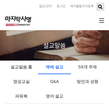
설교/강의
로그인
바이블칼리지등록
설교말씀
설교말씀 홈
예배 설교
58개 주제
영성교실
Q&A
방언과 성령
파워북
영어 설교