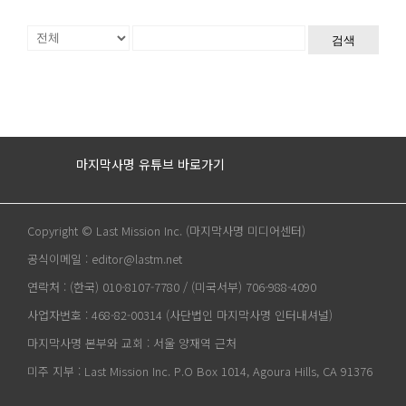
검색
마지막사명 유튜브 바로가기
Copyright © Last Mission Inc. (마지막사명 미디어센터)
공식이메일 : editor@lastm.net
연락처 : (한국) 010-8107-7780 / (미국서부) 706-988-4090
사업자번호 : 468-82-00314 (사단법인 마지막사명 인터내셔널)
마지막사명 본부와 교회 : 서울 양재역 근처
미주 지부 : Last Mission Inc. P.O Box 1014, Agoura Hills, CA 91376