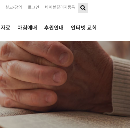
설교/강의
로그인
바이블칼리지등록
구자료
아침예배
후원안내
인터넷 교회