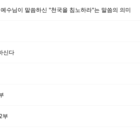
 | 예수님이 말씀하신 "천국을 침노하라"는 말씀의 의미
도하신다
부
2부