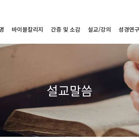
명
바이블칼리지
간증 및 소감
설교/강의
성경연
설교말씀