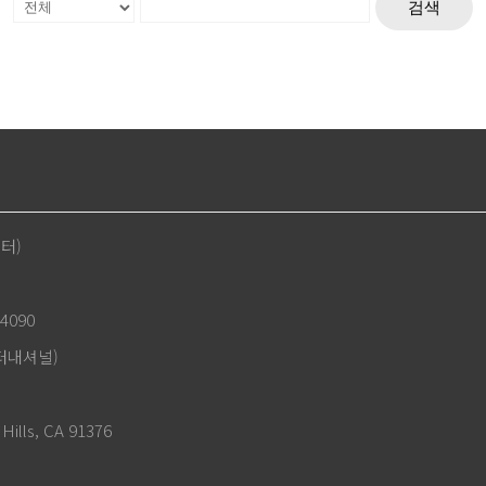
검색
센터)
4090
인터내셔널)
Hills, CA 91376