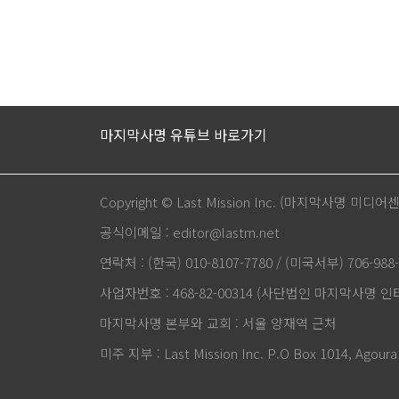
마지막사명 유튜브 바로가기
Copyright © Last Mission Inc. (마지막사명 미디어
공식이메일 : editor@lastm.net
연락처 : (한국) 010-8107-7780 / (미국서부) 706-988-
사업자번호 : 468-82-00314 (사단법인 마지막사명 
마지막사명 본부와 교회 : 서울 양재역 근처
미주 지부 : Last Mission Inc. P.O Box 1014, Agoura 