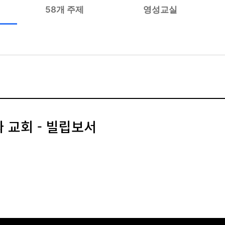
58개 주제
영성교실
 교회 - 빌립보서