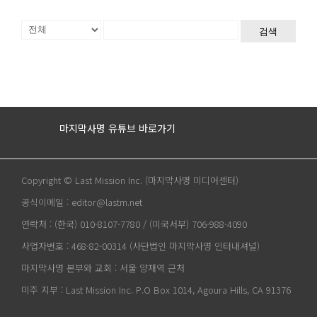
검색
마지막사명 유튜브 바로가기
Copyright © Last Mission Inc. (마지막사명 미디어센터)
공식이메일 : editor@lastm.net
연락처 : (한국) 010-8107-7780 / (미국서부) 706-988-4090
사업자번호 : 468-82-00314 (사단법인 마지막사명 인터내셔널)
마지막사명 본부와 교회 : 서울 양재역 근처
미주 지부 : Last Mission Inc. P.O Box 1014, Agoura Hills, CA 91376