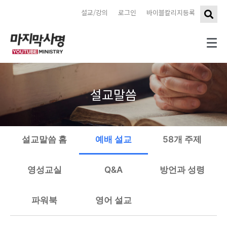
설교/강의
로그인
바이블칼리지등록
설교말씀
설교말씀 홈
예배 설교
58개 주제
영성교실
Q&A
방언과 성령
파워북
영어 설교