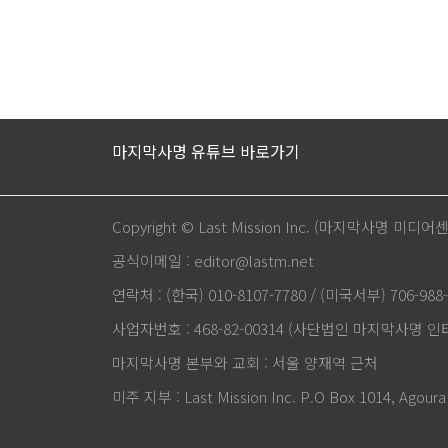
마지막사명 유튜브 바로가기
Copyright © Last Mission Inc. (마지막사명 미디어
공식이메일 : editor@lastm.net
연락처 : (한국) 010-8107-7780 / (미국서부) 706-988-
사업자번호 : 468-82-00314 (사단법인 마지막사명 
마지막사명 본부와 교회 : 서울 양재역 근처
미주 지부 : Last Mission Inc. P.O Box 1014, Agoura 