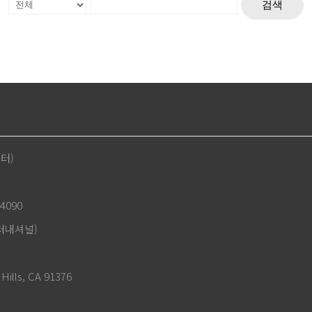
검색
센터)
4090
인터내셔널)
Hills, CA 91376