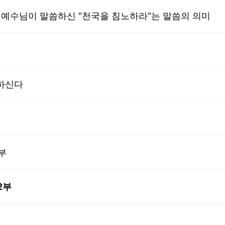
 | 예수님이 말씀하신 "천국을 침노하라"는 말씀의 의미
도하신다
부
2부