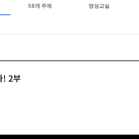
58개 주제
영성교실
! 2부