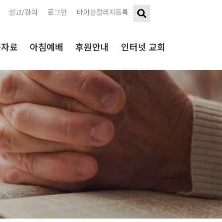
설교/강의
로그인
바이블칼리지등록
구자료
아침예배
후원안내
인터넷 교회