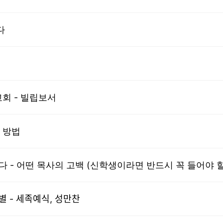
다
교회 - 빌립보서
 방법
다 - 어떤 목사의 고백 (신학생이라면 반드시 꼭 들어야 할
ᅡᆨ 기별 - 세족예식, 성만찬