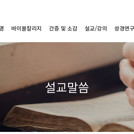
명
바이블칼리지
간증 및 소감
설교/강의
성경연
설교말씀