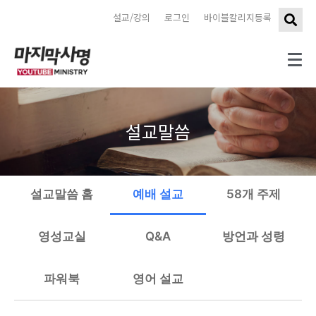
설교/강의
로그인
바이블칼리지등록
설교말씀
설교말씀 홈
예배 설교
58개 주제
영성교실
Q&A
방언과 성령
파워북
영어 설교