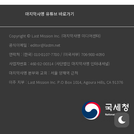
마지막사명 유튜브 바로가기
Copyright © Last Mission Inc. (마지막사명 미디어센터)
공식이메일 : editor@lastm.net
연락처 : (한국) 010-8107-7780 / (미국서부) 706-988-4090
사업자번호 : 468-82-00314 (사단법인 마지막사명 인터내셔널)
마지막사명 본부와 교회 : 서울 양재역 근처
미주 지부 : Last Mission Inc. P.O Box 1014, Agoura Hills, CA 91376