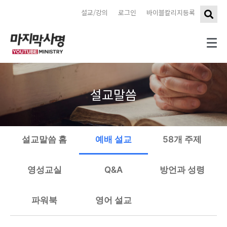
설교/강의
로그인
바이블칼리지등록
설교말씀
설교말씀 홈
예배 설교
58개 주제
영성교실
Q&A
방언과 성령
파워북
영어 설교