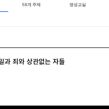
58개 주제
영성교실
죄일과 죄와 상관없는 자들