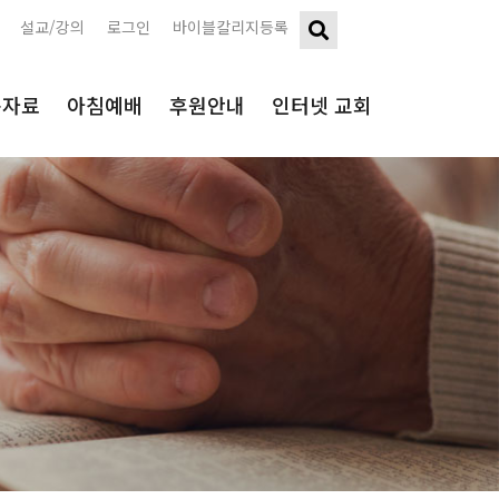
설교/강의
로그인
바이블칼리지등록
구자료
아침예배
후원안내
인터넷 교회