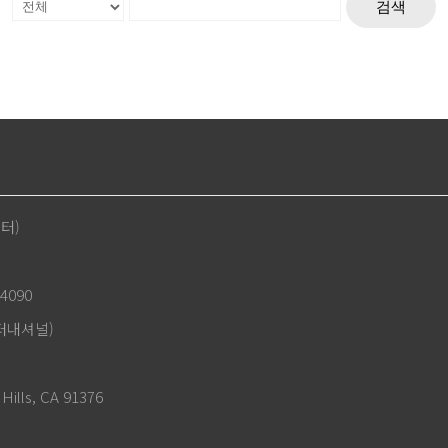
검색
센터)
4090
인터내셔널)
Hills, CA 91376