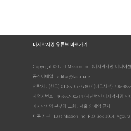
마지막사명 유튜브 바로가기
Copyright © Last Mission Inc. (마지막사명 미디어
공식이메일 : editor@lastm.net
연락처 : (한국) 010-8107-7780 / (미국서부) 706-988-
사업자번호 : 468-82-00314 (사단법인 마지막사명 
마지막사명 본부와 교회 : 서울 양재역 근처
미주 지부 : Last Mission Inc. P.O Box 1014, Agoura 