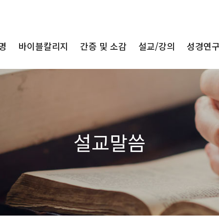
명
바이블칼리지
간증 및 소감
설교/강의
성경연
설교말씀