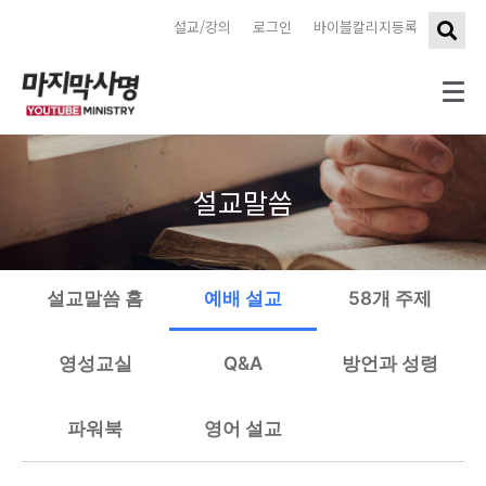
설교/강의
로그인
바이블칼리지등록
설교말씀
설교말씀 홈
예배 설교
58개 주제
영성교실
Q&A
방언과 성령
파워북
영어 설교