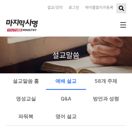
설교/강의
로그인
바이블칼리지등록
설교말씀
설교말씀 홈
예배 설교
58개 주제
영성교실
Q&A
방언과 성령
파워북
영어 설교