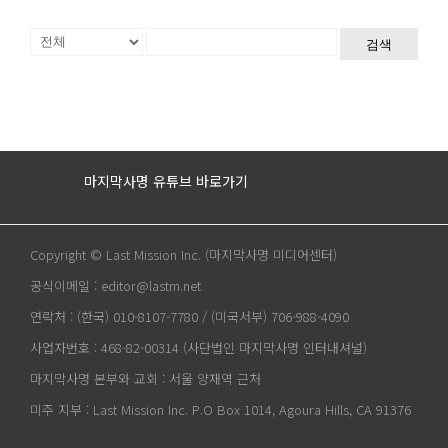
검색
마지막사명 유튜브 바로가기
Copyright © Last Mission Inc. (마지막사명 미디어센터)
공식이메일 : editor@lastm.net
연락처 : (한국) 010-8107-7780 / (미국서부) 706-988-4090
사업자번호 : 468-82-00314 (사단법인 마지막사명 인터내셔널)
마지막사명 본부와 교회 : 서울 양재역 근처
미주 지부 : Last Mission Inc. P.O Box 1014, Agoura Hills, CA 91376