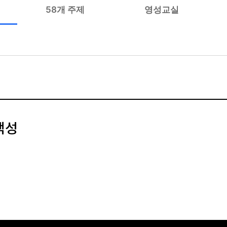
58개 주제
영성교실
백성