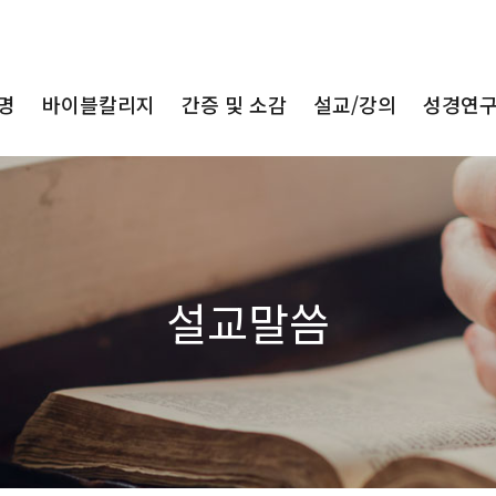
명
바이블칼리지
간증 및 소감
설교/강의
성경연
설교말씀