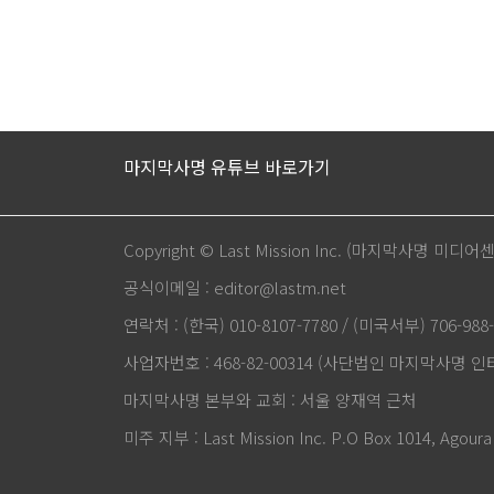
마지막사명 유튜브 바로가기
Copyright © Last Mission Inc. (마지막사명 미디어
공식이메일 : editor@lastm.net
연락처 : (한국) 010-8107-7780 / (미국서부) 706-988-
사업자번호 : 468-82-00314 (사단법인 마지막사명 
마지막사명 본부와 교회 : 서울 양재역 근처
미주 지부 : Last Mission Inc. P.O Box 1014, Agoura 