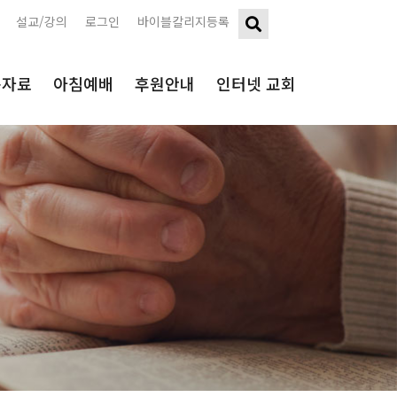
설교/강의
로그인
바이블칼리지등록
구자료
아침예배
후원안내
인터넷 교회