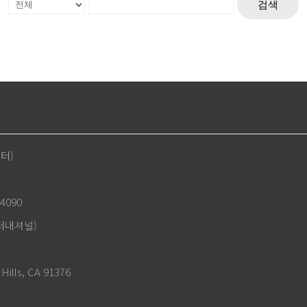
검색
센터)
4090
인터내셔널)
Hills, CA 91376