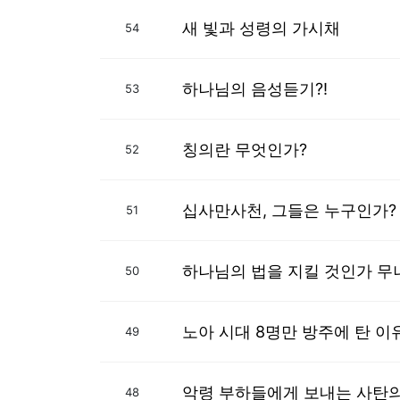
새 빛과 성령의 가시채
54
하나님의 음성듣기?!
53
칭의란 무엇인가?
52
십사만사천, 그들은 누구인가?
51
하나님의 법을 지킬 것인가 무
50
노아 시대 8명만 방주에 탄 이
49
악령 부하들에게 보내는 사탄
48