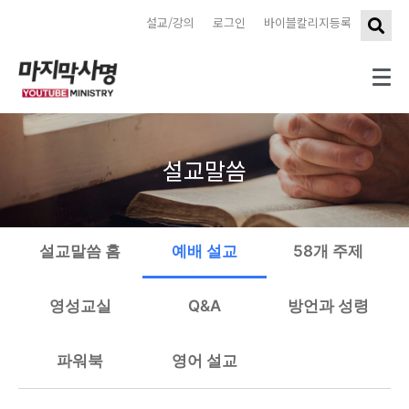
설교/강의
로그인
바이블칼리지등록
설교말씀
설교말씀 홈
예배 설교
58개 주제
영성교실
Q&A
방언과 성령
파워북
영어 설교