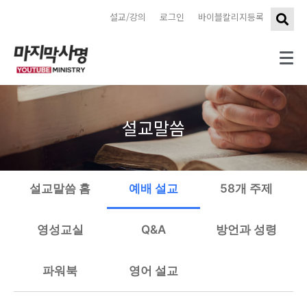
설교/강의
로그인
바이블칼리지등록
설교말씀
설교말씀 홈
예배 설교
58개 주제
영성교실
Q&A
방언과 성령
파워북
영어 설교