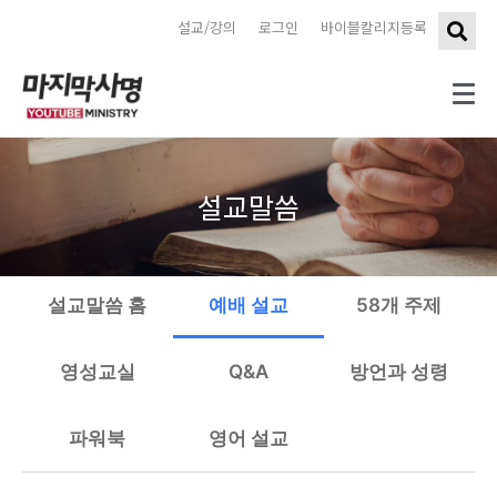
설교/강의
로그인
바이블칼리지등록
설교말씀
설교말씀 홈
예배 설교
58개 주제
영성교실
Q&A
방언과 성령
파워북
영어 설교