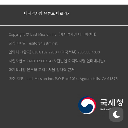
마지막사명 유튜브 바로가기
Copyright © Last Mission Inc. (마지막사명 미디어센터)
공식이메일 : editor@lastm.net
연락처 : (한국) 010-8107-7780 / (미국서부) 706-988-4090
사업자번호 : 468-82-00314 (사단법인 마지막사명 인터내셔널)
마지막사명 본부와 교회 : 서울 양재역 근처
미주 지부 : Last Mission Inc. P.O Box 1014, Agoura Hills, CA 91376