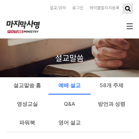
설교/강의
로그인
바이블칼리지등록
설교말씀
설교말씀 홈
예배 설교
58개 주제
영성교실
Q&A
방언과 성령
파워북
영어 설교