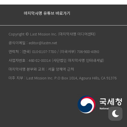
마지막사명 유튜브 바로가기
Copyright © Last Mission Inc. (마지막사명 미디어센터)
공식이메일 : editor@lastm.net
연락처 : (한국) 010-8107-7780 / (미국서부) 706-988-4090
사업자번호 : 468-82-00314 (사단법인 마지막사명 인터내셔널)
마지막사명 본부와 교회 : 서울 양재역 근처
미주 지부 : Last Mission Inc. P.O Box 1014, Agoura Hills, CA 91376