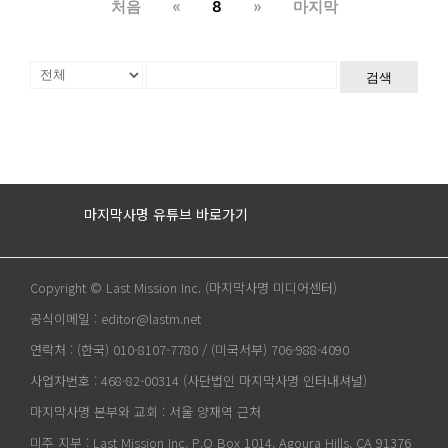
처음
«
8
»
마지막
검색
마지막사명 유튜브 바로가기
Copyright © Last Mission Inc. (마지막사명 미디어센터)
공식이메일 : editor@lastm.net
연락처 : (한국) 010-8107-7780 / (미국서부) 706-988-4090
사업자번호 : 468-82-00314 (사단법인 마지막사명 인터내셔널)
마지막사명 본부와 교회 : 서울 양재역 근처
미주 지부 : Last Mission Inc. P.O Box 1014, Agoura Hills, CA 91376