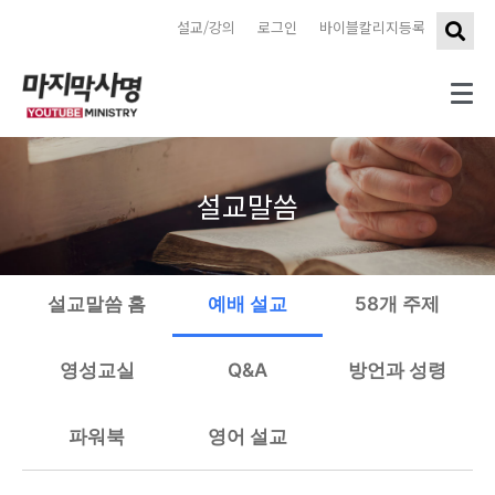
설교/강의
로그인
바이블칼리지등록
설교말씀
설교말씀 홈
예배 설교
58개 주제
영성교실
Q&A
방언과 성령
파워북
영어 설교