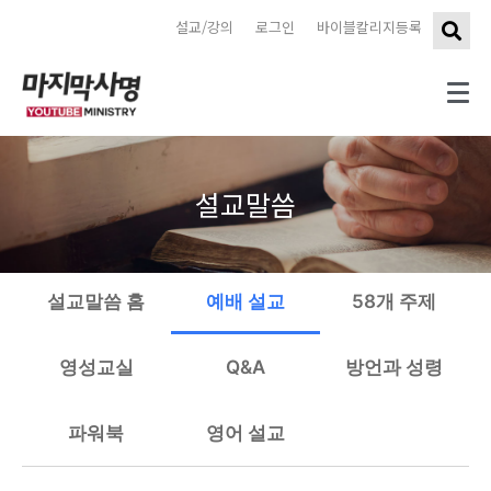
설교/강의
로그인
바이블칼리지등록
설교말씀
설교말씀 홈
예배 설교
58개 주제
영성교실
Q&A
방언과 성령
파워북
영어 설교