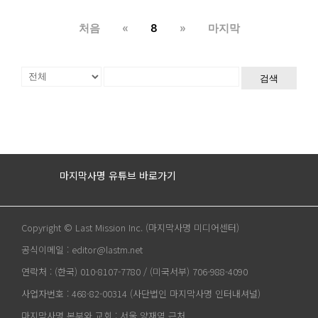
처음
«
8
»
마지막
검색
마지막사명 유튜브 바로가기
Copyright © Last Mission Inc. (마지막사명 미디어센터)
공식이메일 : editor@lastm.net
연락처 : (한국) 010-8107-7780 / (미국서부) 706-988-4090
사업자번호 : 468-82-00314 (사단법인 마지막사명 인터내셔널)
마지막사명 본부와 교회 : 서울 양재역 근처