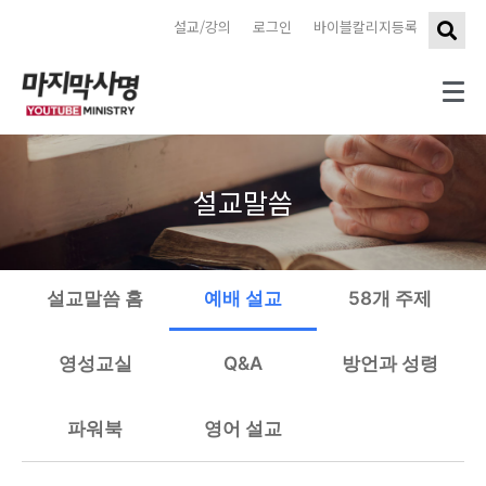
설교/강의
로그인
바이블칼리지등록
설교말씀
설교말씀 홈
예배 설교
58개 주제
영성교실
Q&A
방언과 성령
파워북
영어 설교