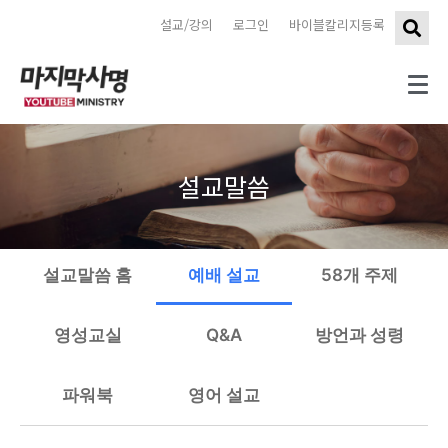
설교/강의
로그인
바이블칼리지등록
설교말씀
설교말씀 홈
예배 설교
58개 주제
영성교실
Q&A
방언과 성령
파워북
영어 설교