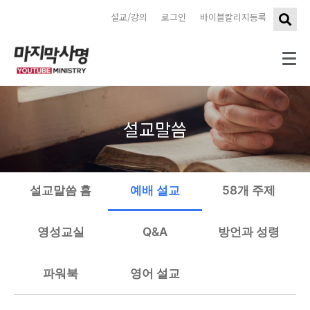
설교/강의
로그인
바이블칼리지등록
설교말씀
설교말씀 홈
예배 설교
58개 주제
영성교실
Q&A
방언과 성령
파워북
영어 설교