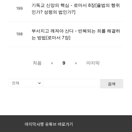
기독교 신앙의 핵심 - 로마서 8장[율법의 행위
199
인가? 성령의 법인가?]
부서지고 깨져야 산다 - 반복되는 죄를 해결하
198
는 방법[로마서 7장]
처음
«
9
»
마지막
검색
마지막사명 유튜브 바로가기