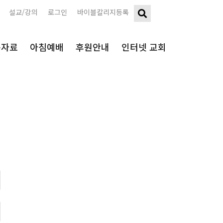
설교/강의
로그인
바이블칼리지등록
구자료
아침예배
후원안내
인터넷 교회