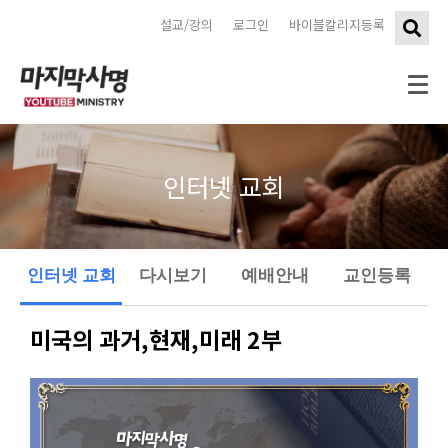
설교/강의
로그인
바이블칼리지등록
인터넷 교회
인터넷 교회
다시보기
예배안내
교인등록
미국의 과거,현재,미래 2부