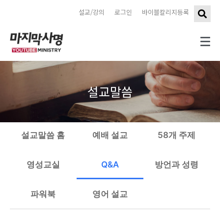
설교/강의
로그인
바이블칼리지등록
설교말씀
설교말씀 홈
예배 설교
58개 주제
영성교실
Q&A
방언과 성령
파워북
영어 설교