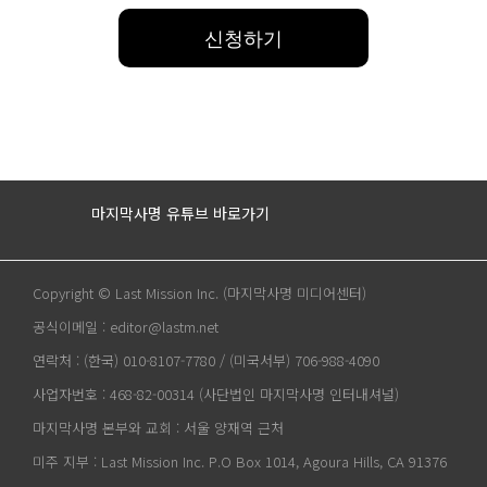
마지막사명 유튜브 바로가기
Copyright © Last Mission Inc. (마지막사명 미디어센터)
공식이메일 : editor@lastm.net
연락처 : (한국) 010-8107-7780 / (미국서부) 706-988-4090
사업자번호 : 468-82-00314 (사단법인 마지막사명 인터내셔널)
마지막사명 본부와 교회 : 서울 양재역 근처
미주 지부 : Last Mission Inc. P.O Box 1014, Agoura Hills, CA 91376