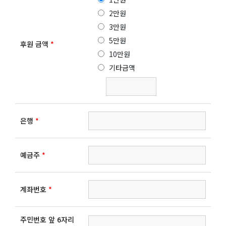
2만원
3만원
5만원
후원 금액
*
10만원
기타금액
은행
*
예금주
*
계좌번호
*
주민번호 앞 6자리