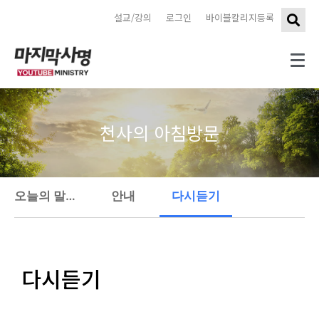
설교/강의
로그인
바이블칼리지등록
천사의 아침방문
오늘의 말씀 묵상
안내
다시듣기
다시듣기