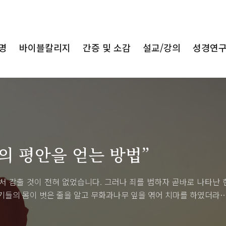
명
바이블칼리지
간증 및 소감
설교/강의
성경연
의 평안을 얻는 방법”
 감출 것이 전혀 없었습니다. 그러나 죄를 범하자 곧바로 나타난 
기들의 몸이 벗은 줄을 알고 무화과나무 잎을 엮어 치마를 하였더라…