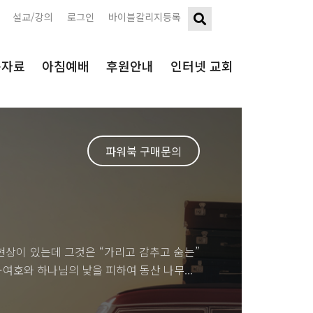
설교/강의
로그인
바이블칼리지등록
구자료
아침예배
후원안내
인터넷 교회
파워북 구매문의
현상이 있는데 그것은 “가리고 감추고 숨는”
여호와 하나님의 낯을 피하여 동산 나무...