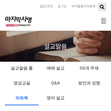
설교/강의
로그인
바이블칼리지등록
설교말씀
설교말씀 홈
예배 설교
58개 주제
영성교실
Q&A
방언과 성령
파워북
영어 설교