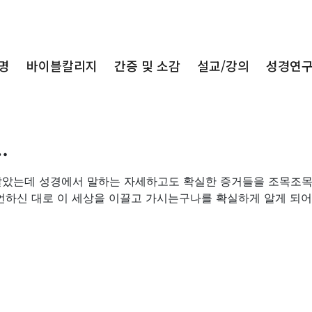
명
바이블칼리지
간증 및 소감
설교/강의
성경연
…
살았는데 성경에서 말하는 자세하고도 확실한 증거들을 조목조목
언하신 대로 이 세상을 이끌고 가시는구나를 확실하게 알게 되어