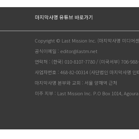
마지막사명 유튜브 바로가기
Copyright © Last Mission Inc. (마지막사명 미디어
공식이메일 : editor@lastm.net
연락처 : (한국) 010-8107-7780 / (미국서부) 706-988-
사업자번호 : 468-82-00314 (사단법인 마지막사명 
마지막사명 본부와 교회 : 서울 양재역 근처
미주 지부 : Last Mission Inc. P.O Box 1014, Agoura 