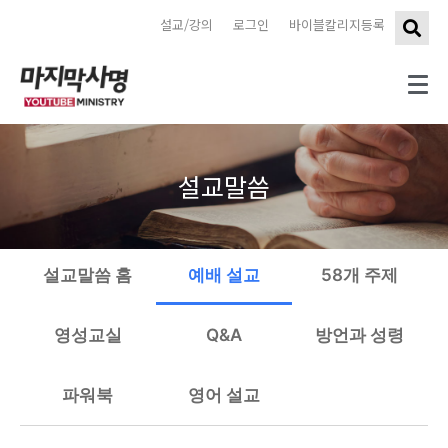
설교/강의
로그인
바이블칼리지등록
설교말씀
설교말씀 홈
예배 설교
58개 주제
영성교실
Q&A
방언과 성령
파워북
영어 설교