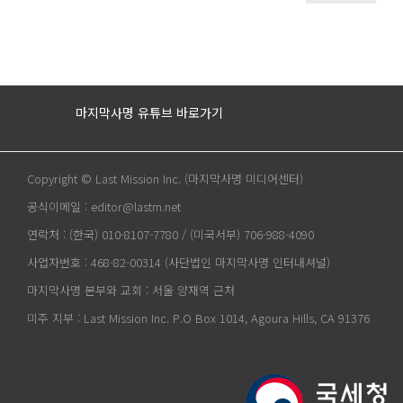
마지막사명 유튜브 바로가기
Copyright © Last Mission Inc. (마지막사명 미디어센터)
공식이메일 : editor@lastm.net
연락처 : (한국) 010-8107-7780 / (미국서부) 706-988-4090
사업자번호 : 468-82-00314 (사단법인 마지막사명 인터내셔널)
마지막사명 본부와 교회 : 서울 양재역 근처
미주 지부 : Last Mission Inc. P.O Box 1014, Agoura Hills, CA 91376