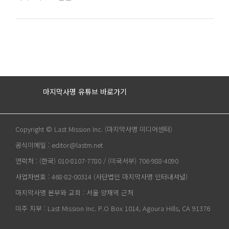
마지막사명 유튜브 바로가기
Copyright © Last Mission Inc. (마지막사명 미디어센터)
공식이메일 : editor@lastm.net
연락처 : (한국) 010-8107-7780 / (미국서부) 706-988-4090
사업자번호 : 468-82-00314 (사단법인 마지막사명 인터내셔널)
마지막사명 본부와 교회 : 서울 양재역 근처
미주 지부 : Last Mission Inc. P.O Box 1014, Agoura Hills, CA 91376