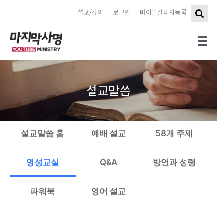
설교/강의
로그인
바이블칼리지등록
설교말씀
설교말씀 홈
예배 설교
58개 주제
영성교실
Q&A
방언과 성령
파워북
영어 설교