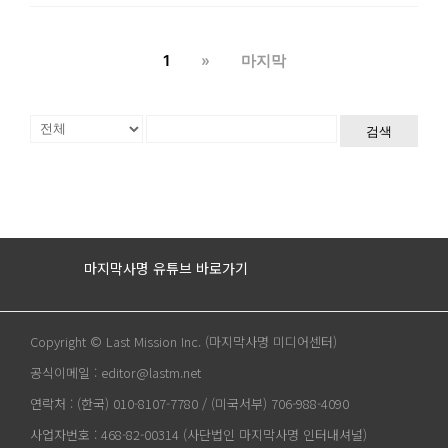
1
»
마지막
검색
마지막사명 유튜브 바로가기
Copyright © Last Mission Inc. (마지막사명 미디어센터)
공식이메일 : editor@lastm.net
연락처 : (한국) 010-8107-7780 / (미국서부) 706-988-4090
사업자번호 : 468-82-00314 (사단법인 마지막사명 인터내셔널)