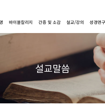
명
바이블칼리지
간증 및 소감
설교/강의
성경연
설교말씀