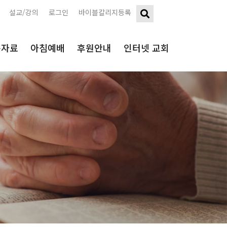
설교/강의
로그인
바이블칼리지등록
구자료
아침예배
후원안내
인터넷 교회