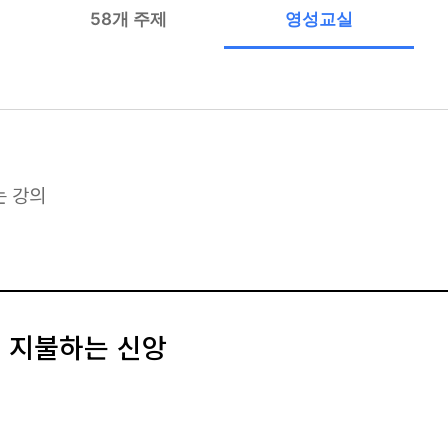
58개 주제
영성교실
는 강의
를 지불하는 신앙