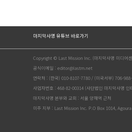
마지막사명 유튜브 바로가기
Copyright © Last Mission Inc. (마지막사명 미디어
공식이메일 : editor@lastm.net
연락처 : (한국) 010-8107-7780 / (미국서부) 706-988-
사업자번호 : 468-82-00314 (사단법인 마지막사명 
마지막사명 본부와 교회 : 서울 양재역 근처
미주 지부 : Last Mission Inc. P.O Box 1014, Agoura 