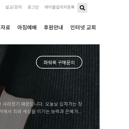
설교/강의
로그인
바이블칼리지등록
구자료
아침예배
후원안내
인터넷 교회
파워북 구매문의
 사라졌기 때문입니다. 오늘날 십자가는 장
에서 죄와 세상을 이기는 능력과 은혜가...