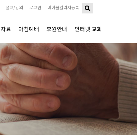
설교/강의
로그인
바이블칼리지등록
구자료
아침예배
후원안내
인터넷 교회