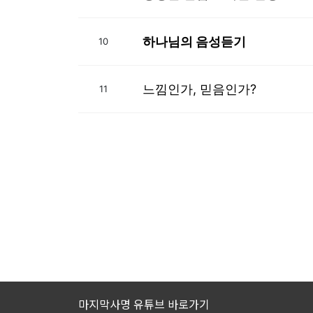
하나님의 음성듣기
10
느낌인가, 믿음인가?
11
마지막사명 유튜브 바로가기