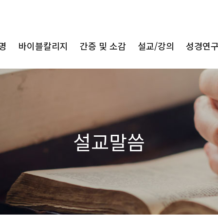
명
바이블칼리지
간증 및 소감
설교/강의
성경연
설교말씀