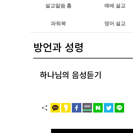
설교말씀 홈
예배 설교
파워북
영어 설교
방언과 성령
하나님의 음성듣기