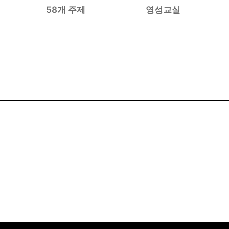
58개 주제
영성교실