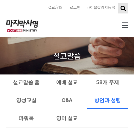
설교/강의
로그인
바이블칼리지등록
설교말씀
설교말씀 홈
예배 설교
58개 주제
영성교실
Q&A
방언과 성령
파워북
영어 설교