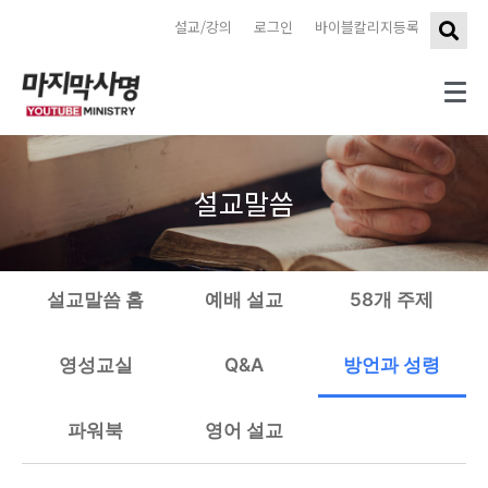
설교/강의
로그인
바이블칼리지등록
설교말씀
설교말씀 홈
예배 설교
58개 주제
영성교실
Q&A
방언과 성령
파워북
영어 설교