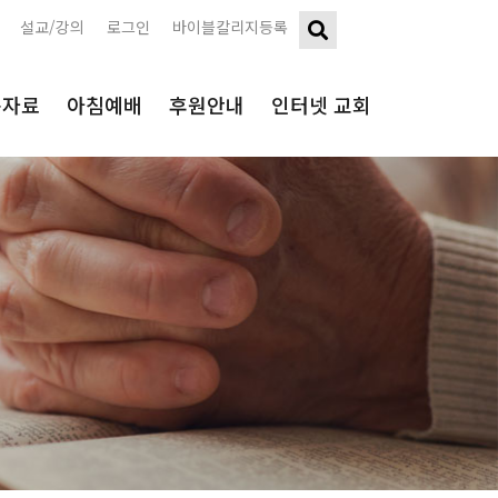
설교/강의
로그인
바이블칼리지등록
구자료
아침예배
후원안내
인터넷 교회