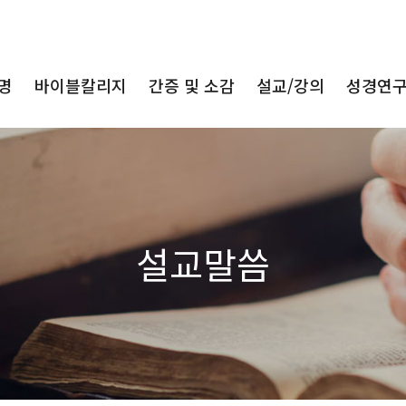
명
바이블칼리지
간증 및 소감
설교/강의
성경연
설교말씀