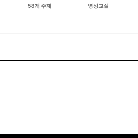
58개 주제
영성교실