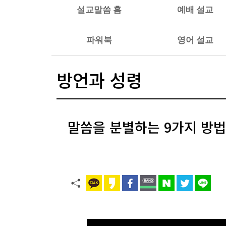
설교말씀 홈
예배 설교
파워북
영어 설교
방언과 성령
말씀을 분별하는 9가지 방법